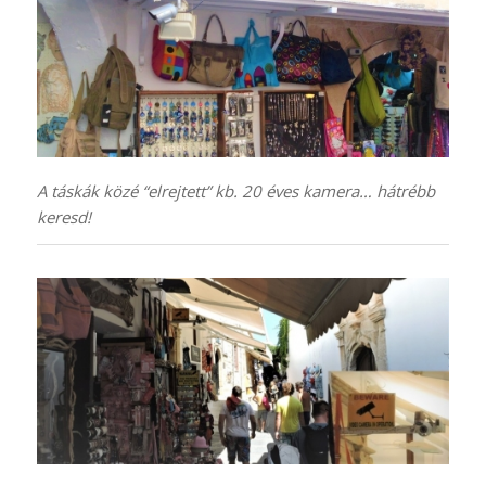
A táskák közé “elrejtett” kb. 20 éves kamera… hátrébb
keresd!