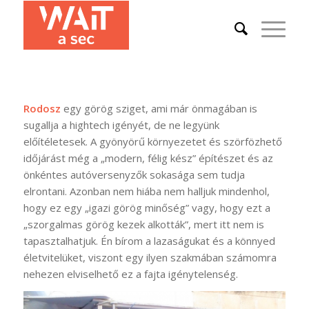
Rodosz
egy görög sziget, ami már önmagában is
sugallja a hightech igényét, de ne legyünk
előítéletesek. A gyönyörű környezetet és szörfözhető
időjárást még a „modern, félig kész” építészet és az
önkéntes autóversenyzők sokasága sem tudja
elrontani. Azonban nem hiába nem halljuk mindenhol,
hogy ez egy „igazi görög minőség” vagy, hogy ezt a
„szorgalmas görög kezek alkották”, mert itt nem is
tapasztalhatjuk. Én bírom a lazaságukat és a könnyed
életvitelüket, viszont egy ilyen szakmában számomra
nehezen elviselhető ez a fajta igénytelenség.