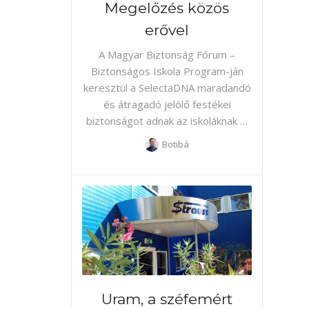
Megelőzés közös
erővel
A Magyar Biztonság Fórum –
Biztonságos Iskola Program-ján
keresztül a SelectaDNA maradandó
és átragadó jelölő festékei
biztonságot adnak az iskoláknak …
Botibá
Uram, a széfemért