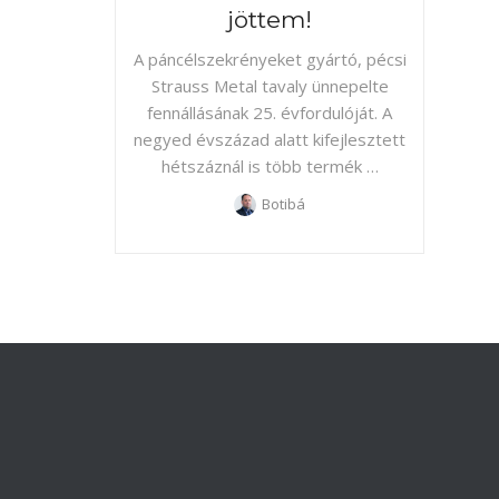
jöttem!
A páncélszekrényeket gyártó, pécsi
Strauss Metal tavaly ünnepelte
fennállásának 25. évfordulóját. A
negyed évszázad alatt kifejlesztett
hétszáznál is több termék …
Botibá